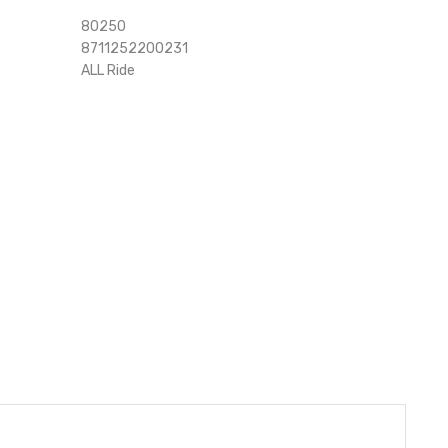
80250
8711252200231
ALL Ride