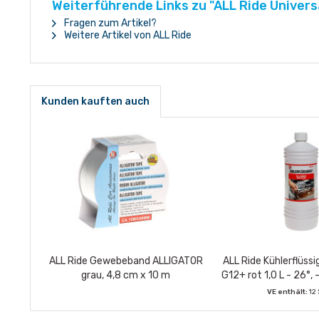
Weiterführende Links zu "ALL Ride Universal
Fragen zum Artikel?
Weitere Artikel von ALL Ride
Kunden kauften auch
ALL Ride Gewebeband ALLIGATOR
ALL Ride Kühlerflüssi
grau, 4,8 cm x 10 m
G12+ rot 1,0 L - 26°, 
VE enthält:
12