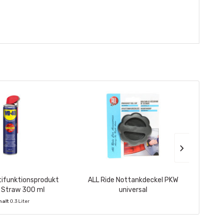
ifunktionsprodukt
ALL Ride Nottankdeckel PKW
ALL 
 Straw 300 ml
universal
r
halt
0.3 Liter