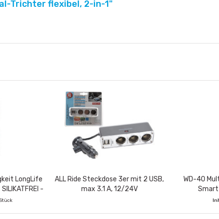
-Trichter flexibel, 2-in-1"
gkeit LongLife
ALL Ride Steckdose 3er mit 2 USB,
WD-40 Mult
- SILIKATFREI -
max 3.1 A, 12/24V
Smart
 Stück
In