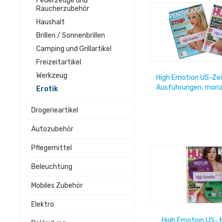
Feuerzeuge und
Raucherzubehör
Haushalt
Brillen / Sonnenbrillen
Camping und Grillartikel
Freizeitartikel
Werkzeug
High Emotion US-Zeit
Ausführungen, monat
Erotik
Pack
Drogerieartikel
Autozubehör
Pflegemittel
Beleuchtung
Mobiles Zubehör
Elektro
High Emotion US- 