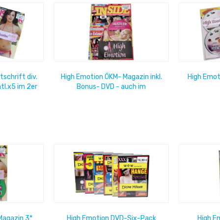
schrift div.
High Emotion ÖKM- Magazin inkl.
High Emot
l.x5 im 2er
Bonus- DVD - auch im
Abonnement erhältlich -
Magazin 3*
High Emotion DVD-Six-Pack
High E