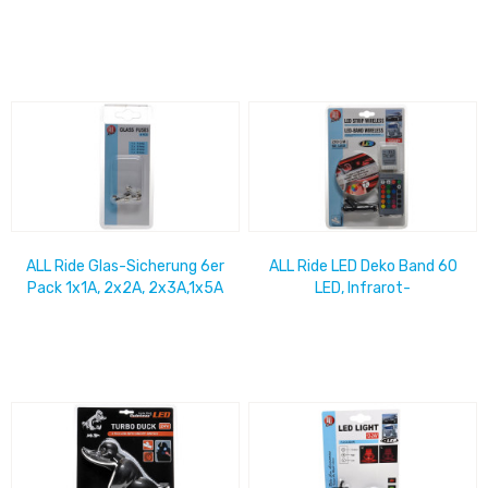
Volt
ALL Ride Glas-Sicherung 6er
ALL Ride LED Deko Band 60
Pack 1x1A, 2x2A, 2x3A,1x5A
LED, Infrarot-
Eurolochblister
Fernbedienung, mehrfarbig,
200cm, 12/24V,...