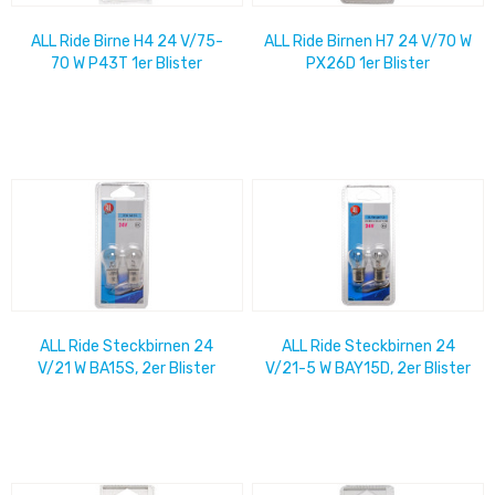
ALL Ride Birne H4 24 V/75-
ALL Ride Birnen H7 24 V/70 W
70 W P43T 1er Blister
PX26D 1er Blister
ALL Ride Steckbirnen 24
ALL Ride Steckbirnen 24
V/21 W BA15S, 2er Blister
V/21-5 W BAY15D, 2er Blister