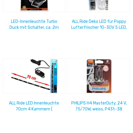
LED-Innenleuchte Turbo
ALL Ride Deko LED für Poppy
Duck mit Schalter, ca. 2m
Lufterfrischer 10-30V 5 LED,
Kabel, selbstklebend, 24 Volt
7 Farben, mit Dimmfunktion,
im...
ALL Ride LED Innenleuchte
PHILIPS H4 MasterDuty, 24 V,
70cm 4 Kammern (
75/70W, weiss, P43t-38
=12LED),in 7 Farben, mit
Sauger, Kabel und...