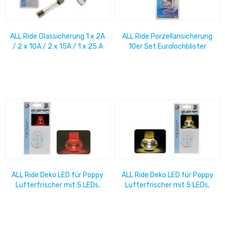
ALL Ride Glassicherung 1 x 2A
ALL Ride Porzellansicherung
/ 2 x 10A / 2 x 15A / 1 x 25 A
10er Set Eurolochblister
Eurolochblister
ALL Ride Deko LED für Poppy
ALL Ride Deko LED für Poppy
Lufterfrischer mit 5 LEDs,
Lufterfrischer mit 5 LEDs,
rot, 24V, im Blister: 21 x 11
weiß, 24V, im Blister: 21 x 11
cm
cm