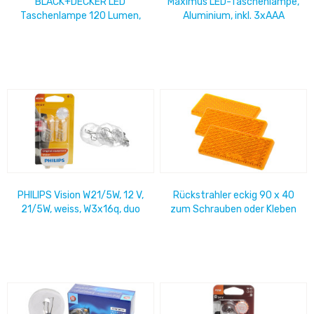
BLACK+DECKER LED
Maximus LED-Taschenlampe,
Taschenlampe 120 Lumen,
Aluminium, inkl. 3xAAA
140 m Leuchtweite, 3 W, 3
Batterien 100 Lumen, 91 m
Lichtmodi, EXCL....
Leuchtweite,...
PHILIPS Vision W21/5W, 12 V,
Rückstrahler eckig 90 x 40
21/5W, weiss, W3x16q, duo
zum Schrauben oder Kleben
gelb