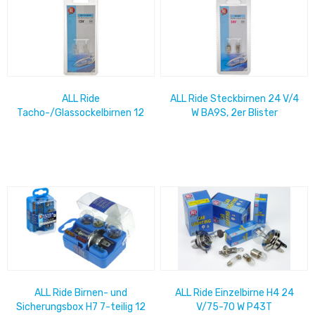
ALL Ride
ALL Ride Steckbirnen 24 V/4
Tacho-/Glassockelbirnen 12
W BA9S, 2er Blister
V/5 W, 2er Set Blister
ALL Ride Birnen- und
ALL Ride Einzelbirne H4 24
Sicherungsbox H7 7-teilig 12
V/75-70 W P43T