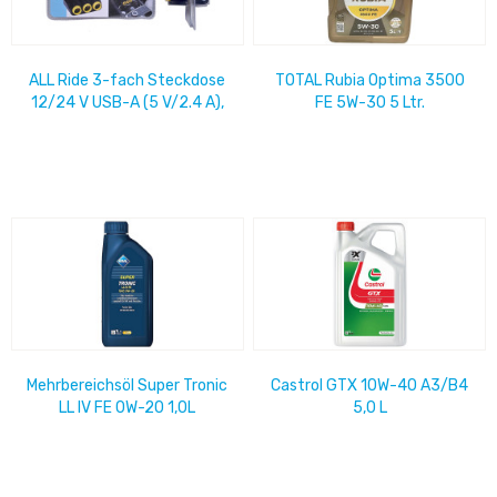
ALL Ride 3-fach Steckdose
TOTAL Rubia Optima 3500
12/24 V USB-A (5 V/2.4 A),
FE 5W-30 5 Ltr.
USB-C (PD 20 W)
Mehrbereichsöl Super Tronic
Castrol GTX 10W-40 A3/B4
LL IV FE 0W-20 1,0L
5,0 L