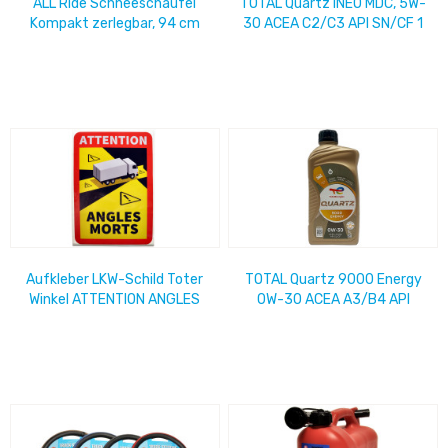
ALL Ride Schneeschaufel
TOTAL Quartz INEO MDC, 5W-
Kompakt zerlegbar, 94 cm
30 ACEA C2/C3 API SN/CF 1
Ltr.
Aufkleber LKW-Schild Toter
TOTAL Quartz 9000 Energy
Winkel ATTENTION ANGLES
0W-30 ACEA A3/B4 API
MORTS, Pflicht in Frankreich,
SL/CF 1 Ltr.
18cm x...