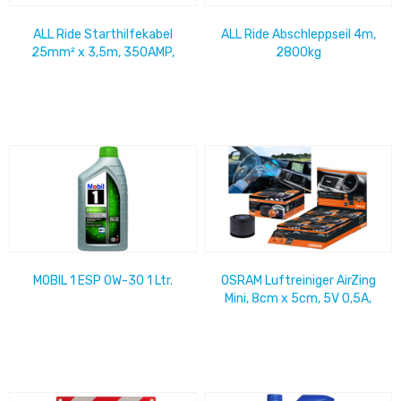
ALL Ride Starthilfekabel
ALL Ride Abschleppseil 4m,
25mm² x 3,5m, 350AMP,
2800kg
MOBIL 1 ESP 0W-30 1 Ltr.
OSRAM Luftreiniger AirZing
Mini, 8cm x 5cm, 5V 0,5A,
LED, inkl. Kabel USB-A auf C,...