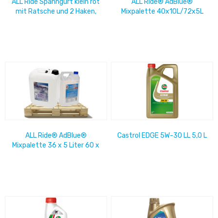
ALL Ride Spanngurt klein rot
ALL Ride® AdBlue®
mit Ratsche und 2 Haken,
Mixpalette 40x10L/72x5L
5m im Blister: 21 x 15cm
ALL Ride® AdBlue®
Castrol EDGE 5W-30 LL 5,0 L
Mixpalette 36 x 5 Liter 60 x
10 Liter