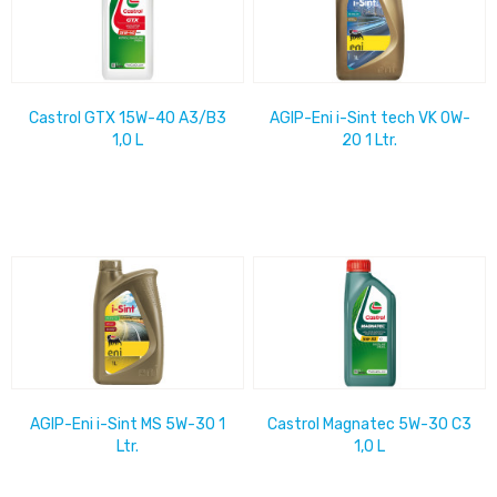
Castrol GTX 15W-40 A3/B3
AGIP-Eni i-Sint tech VK 0W-
1,0 L
20 1 Ltr.
AGIP-Eni i-Sint MS 5W-30 1
Castrol Magnatec 5W-30 C3
Ltr.
1,0 L