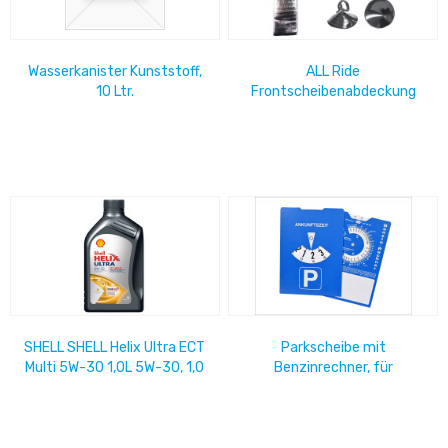
Wasserkanister Kunststoff,
ALL Ride
10 Ltr.
Frontscheibenabdeckung
Sonnenschutz, silber, 150cm
x 70cm, inkl. Saugnapf
SHELL SHELL Helix Ultra ECT
Parkscheibe mit
Multi 5W-30 1,0L 5W-30, 1,0
Benzinrechner, für
Liter
Österreich