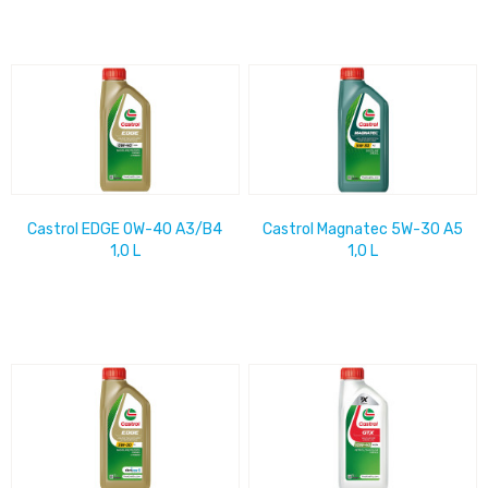
Castrol EDGE 0W-40 A3/B4
Castrol Magnatec 5W-30 A5
1,0 L
1,0 L