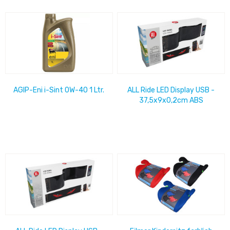
AGIP-Eni i-Sint 0W-40 1 Ltr.
ALL Ride LED Display USB -
37,5x9x0,2cm ABS