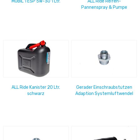
MOBIL 1 ESP 5W-30 1 Ltr.
ALL Ride Reifen-
Pannenspray & Pumpe
450ml
ALL Ride Kanister 20 Ltr.
Gerader Einschraubstutzen
schwarz
Adaption Systemluftwendel
M18x1,5 / M22x1,5