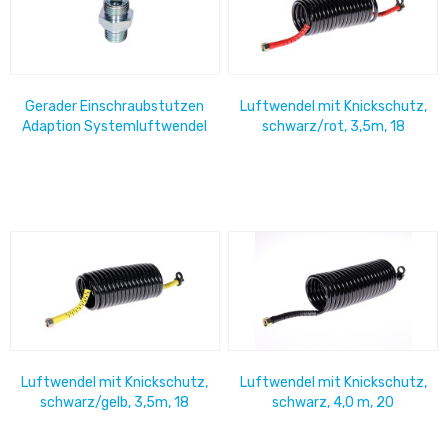
Gerader Einschraubstutzen
Luftwendel mit Knickschutz,
Adaption Systemluftwendel
schwarz/rot, 3,5m, 18
M18x1,5 / M16x1,5
Windungen M18x1,5
Überwurfmutter
Luftwendel mit Knickschutz,
Luftwendel mit Knickschutz,
schwarz/gelb, 3,5m, 18
schwarz, 4,0 m, 20
Windungen M18x1,5
Windungen M18x1,5
Überwurfmutter
Überwurfmutter