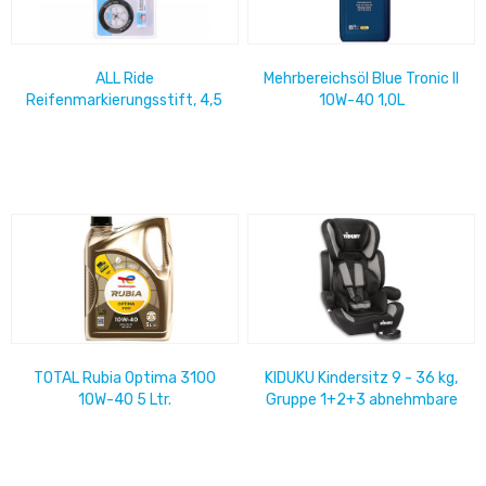
ALL Ride
Mehrbereichsöl Blue Tronic II
Reifenmarkierungsstift, 4,5
10W-40 1,0L
ml
TOTAL Rubia Optima 3100
KIDUKU Kindersitz 9 - 36 kg,
10W-40 5 Ltr.
Gruppe 1+2+3 abnehmbare
Rückenlehne,Stoffbezüge
auf 30...