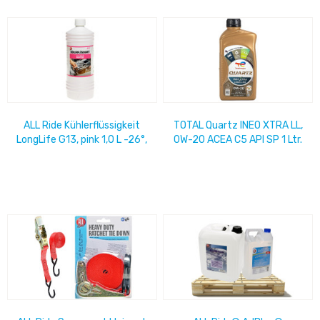
ALL Ride Kühlerflüssigkeit
TOTAL Quartz INEO XTRA LL,
LongLife G13, pink 1,0 L -26°,
0W-20 ACEA C5 API SP 1 Ltr.
- Silikatfrei -