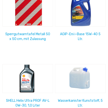
Sperrgutwarntafel Metall 50
AGIP-Eni i-Base 15W-40 5
x 50 cm, mit Zulassung
Ltr.
Vorschrift in Italien
SHELL Helix Ultra PROF AV-L
Wasserkanister Kunststoff, 5
0W-30, 1,0 Liter
Ltr.