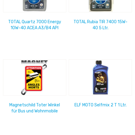
TOTAL Quartz 7000 Energy
TOTAL Rubia TIR 7400 15W-
10W-40 ACEA A3/B4 API
40 5 Ltr.
SN/CF 5 Ltr.
Magnetschild Toter Winkel
ELF MOTO Selfmix 2 T 1 Ltr.
für Bus und Wohnmobile
17cm x 25cm