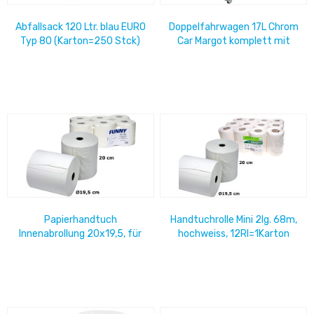
Abfallsack 120 Ltr. blau EURO
Doppelfahrwagen 17L Chrom
Typ 80 (Karton=250 Stck)
Car Margot komplett mit
Presse und Deichsel
Papierhandtuch
Handtuchrolle Mini 2lg. 68m,
Innenabrollung 20x19,5, für
hochweiss, 12Rl=1Karton
Kimberly Clark Spender
60863 6Rl=1Pack,...