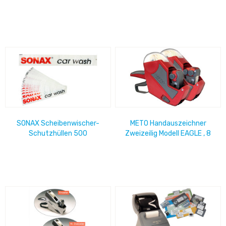
zweiseitig bedruckt
Edelstahlausführung für
Tankhandschuh 965044
SONAX Scheibenwischer-
METO Handauszeichner
Schutzhüllen 500
Zweizeilig Modell EAGLE , 8
Stück/Box
oben/6 unten