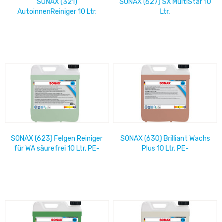
SONAX (321)
SONAX (627) SX MultiStar 10
AutoinnenReiniger 10 Ltr.
Ltr.
SONAX (623) Felgen Reiniger
SONAX (630) Brilliant Wachs
für WA säurefrei 10 Ltr. PE-
Plus 10 Ltr. PE-
Systemkanister
Systemkanister