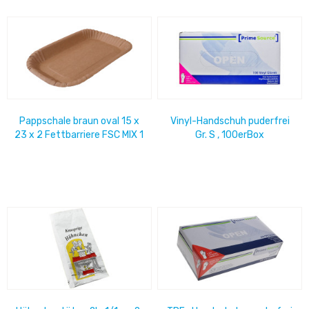
Pappschale braun oval 15 x
Vinyl-Handschuh puderfrei
23 x 2 Fettbarriere FSC MIX 1
Gr. S , 100erBox
Karton= 800 Stück