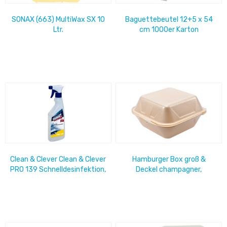
SONAX (663) MultiWax SX 10
Baguettebeutel 12+5 x 54
Ltr.
cm 1000er Karton
Clean & Clever Clean & Clever
Hamburger Box groß &
PRO 139 Schnelldesinfektion,
Deckel champagner,
750ml, schnell wirkend
155x155x80, 4x125= 500
gegen...
Stück / Karton