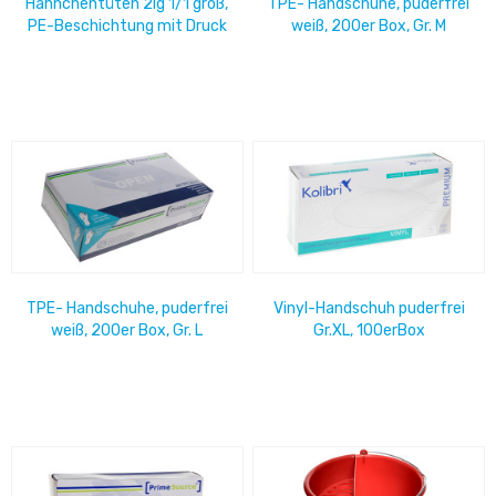
Hähnchentüten 2lg 1/1 groß,
TPE- Handschuhe, puderfrei
PE-Beschichtung mit Druck
weiß, 200er Box, Gr. M
Max & Moritz (10x100)
1000erKarton
TPE- Handschuhe, puderfrei
Vinyl-Handschuh puderfrei
weiß, 200er Box, Gr. L
Gr.XL, 100erBox