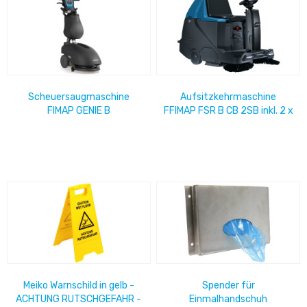
Scheuersaugmaschine
Aufsitzkehrmaschine
FIMAP GENIE B
FFIMAP FSR B CB 2SB inkl. 2 x
Batteriebetrieben, Saugfuß
Batterie Volumen 65 Liter
450mm, Arbeitsbreite 350...
Meiko Warnschild in gelb -
Spender für
ACHTUNG RUTSCHGEFAHR -
Einmalhandschuh