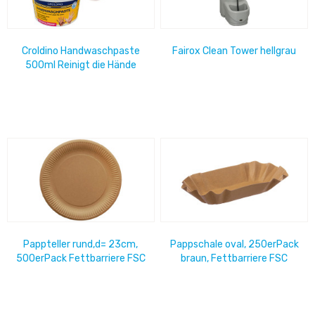
Croldino Handwaschpaste
Fairox Clean Tower hellgrau
500ml Reinigt die Hände
schonend von Öl, Fett und...
Pappteller rund,d= 23cm,
Pappschale oval, 250erPack
500erPack Fettbarriere FSC
braun, Fettbarriere FSC
MIX
MIX,101x19,5x3,2 ( VP 4x250)