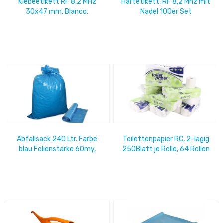
Klebeetikett RF 8,2 MHz
Hartetikett, RF 8,2 Mhz mit
30x47 mm, Blanco,
Nadel 100er Set
deaktivierbar 2000
Etiketten/ Rolle
Abfallsack 240 Ltr. Farbe
Toilettenpapier RC, 2-lagig
blau Folienstärke 60my,
250Blatt je Rolle, 64 Rollen
1250 mm Länge, 1000 mm
Breite, 1...