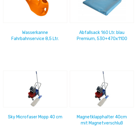
Wasserkanne
Abfallsack 160 Ltr. blau
Fahrbahnservice 8,5 Ltr.
Premium, 530+470x1100
orange RAL 2004
mm Typ 70 (Karton=100
Stck)
Sky Microfaser Mopp 40 cm
Magnetklapphalter 40cm
mit Magnetverschluß