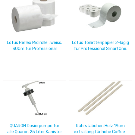
Lotus Reflex Midirolle , weiss,
Lotus Toilettenpapier 2-lagig
300m für Professional
für Professional SmartOne,
Spender 6 Rollen/ Packung
350m Rolle im 6er Pack
QUARON Dosierpumpe für
Rührstäbchen Holz 19cm
alle Quaron 25 Liter Kanister
extra lang für hohe Coffee-