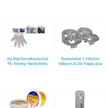
Schlauch 0-14 bar
Becher( Deckel 68657)
ALL Ride Einmalhandschuh
Becherhalter f. 4 Becher
PE- Einweg- Handschuhe,
teilbar in 2x 2er, Pappe, grau
auch passend für TOTAL-
1 Pack=230 Stück
Spender, 100er...