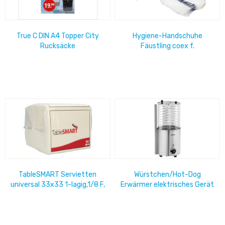
True C DIN A4 Topper City
Hygiene-Handschuhe
Rucksäcke
Fäustling coex f.
Handsystem (100er Pack)
Bearbeitung von
Lebensmitteln
TableSMART Servietten
Würstchen/Hot-Dog
universal 33x33 1-lagig,1/8 F,
Erwärmer elektrisches Gerät
weiss, ( 8x500 Pack) 1Karton
mit LED Leiste
=...