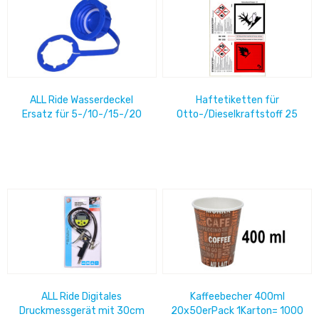
ALL Ride Wasserdeckel
Haftetiketten für
Ersatz für 5-/10-/15-/20
Otto-/Dieselkraftstoff 25
Ltr.-Kanister
4er-Bogen, weiß glänzend,
Euro-Lochung
ALL Ride Digitales
Kaffeebecher 400ml
Druckmessgerät mit 30cm
20x50erPack 1Karton= 1000