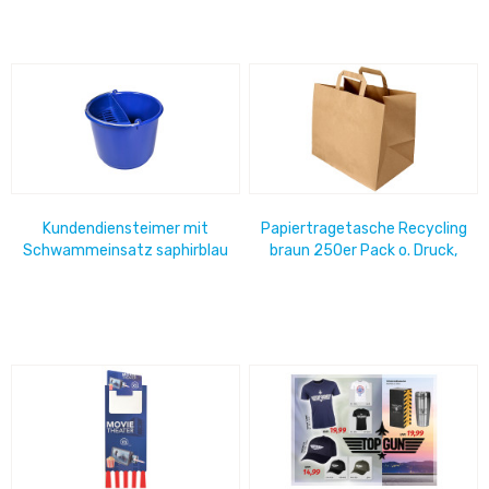
Kundendiensteimer mit
Papiertragetasche Recycling
Schwammeinsatz saphirblau
braun 250er Pack o. Druck,
32 + 22 x 27 cm 80 g/qm