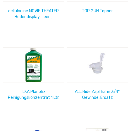
cellularline MOVIE THEATER
TOP GUN Topper
Bodendisplay -leer-,
145x50cm für 24x MOVIE
THEATER...
ILKA Planofix
ALL Ride Zapfhahn 3/4“
Reinigungskonzentrat 1 Ltr.
Gewinde, Ersatz
für die Industrie
5-/10-/15-/20-Ltr.-Kanister